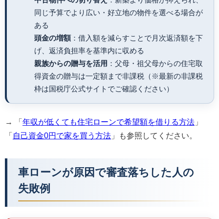
同じ予算でより広い・好立地の物件を選べる場合が
ある
頭金の増額
：借入額を減らすことで月次返済額を下
げ、返済負担率を基準内に収める
親族からの贈与を活用
：父母・祖父母からの住宅取
得資金の贈与は一定額まで非課税（※最新の非課税
枠は国税庁公式サイトでご確認ください）
→ 「
年収が低くても住宅ローンで希望額を借りる方法
」
「
自己資金0円で家を買う方法
」も参照してください。
車ローンが原因で審査落ちした人の
失敗例