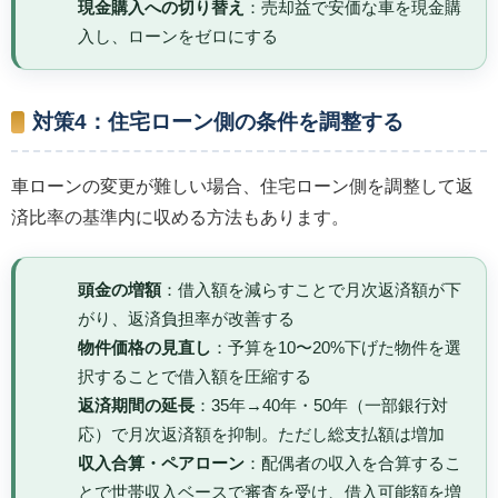
現金購入への切り替え
：売却益で安価な車を現金購
入し、ローンをゼロにする
対策4：住宅ローン側の条件を調整する
車ローンの変更が難しい場合、住宅ローン側を調整して返
済比率の基準内に収める方法もあります。
頭金の増額
：借入額を減らすことで月次返済額が下
がり、返済負担率が改善する
物件価格の見直し
：予算を10〜20%下げた物件を選
択することで借入額を圧縮する
返済期間の延長
：35年→40年・50年（一部銀行対
応）で月次返済額を抑制。ただし総支払額は増加
収入合算・ペアローン
：配偶者の収入を合算するこ
とで世帯収入ベースで審査を受け、借入可能額を増