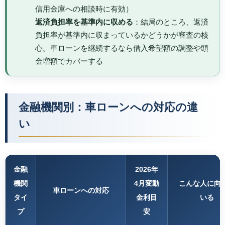
信用金庫への相談時に有効）
返済負担率を基準内に収める
：結局のところ、返済
負担率が基準内に収まっているかどうかが審査の核
心。車ローンを継続するなら借入希望額の調整や頭
金増額でカバーする
金融機関別：車ローンへの対応の違
い
金融
2026年
機関
4月変動
こんな人に向
車ローンへの対応
タイ
金利目
いる
プ
安