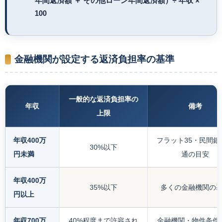
年間返済額 ＋ その他ローン年間返済額）÷ 年収 ×
100
金融機関が設定する返済負担率の基準
一般的な返済負担率の
年収
備考
上限
年収400万
フラット35・民間銀
30%以下
円未満
通の目安
年収400万
35%以下
多くの金融機関の
円以上
年収700万
40%程度まで許容され
金融機関・物件条件