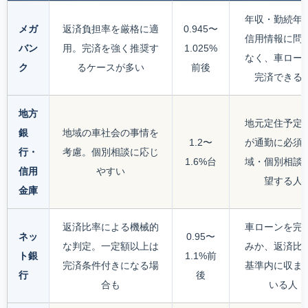
年収・勤続年
メガ
返済負担率を厳格に適
0.945〜
信用情報に問
バン
用。完済を強く推奨す
1.025%
なく、車ロー
ク
るケースが多い
前後
完済できる
地方
地元定住予定
銀
地域の車社会の事情を
1.2〜
が通勤に必須
行・
考慮。個別相談に応じ
1.6%台
域・個別相談
信用
やすい
望する人
金庫
返済比率による機械的
車ローンを完
ネッ
0.95〜
な判定。一定額以上は
みか、返済比
ト銀
1.1%前
完済条件付きになる場
基準内に収ま
行
後
合も
いる人