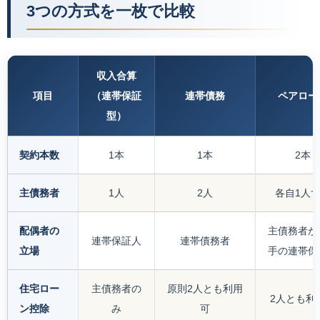
3つの方式を一枚で比較
収入合算
項目
（連帯保証
連帯債務
ペアロー
型）
契約本数
1本
1本
2本
主債務者
1人
2人
各自1人
配偶者の
主債務者か
連帯保証人
連帯債務者
立場
手の連帯保
住宅ロー
主債務者の
原則2人とも利用
2人とも利
ン控除
み
可