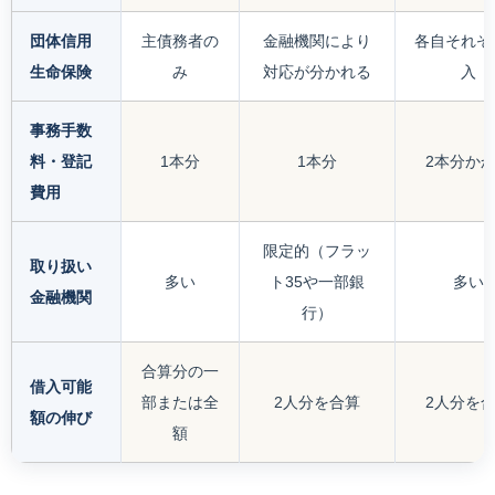
団体信用
主債務者の
金融機関により
各自それぞ
生命保険
み
対応が分かれる
入
事務手数
料・登記
1本分
1本分
2本分か
費用
限定的（フラッ
取り扱い
多い
ト35や一部銀
多い
金融機関
行）
合算分の一
借入可能
部または全
2人分を合算
2人分を
額の伸び
額