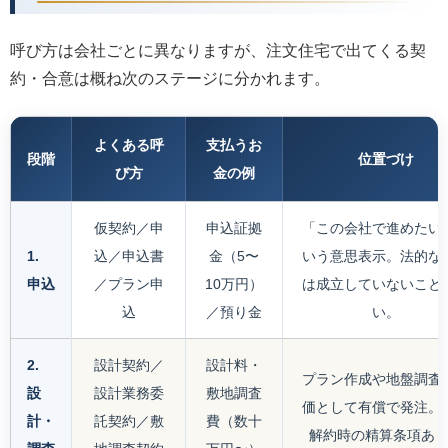
呼び方は会社ごとに異なりますが、注文住宅で出てくる契
約・合意は概ね次のステージに分かれます。
よくある呼
支払うお
段階
位置づけ
び方
金の例
仮契約／申
申込証拠
「この会社で進めたい
1.
込／申込書
金（5〜
いう意思表示。法的な
申込
／プラン申
10万円）
は成立していないこと
込
／預り金
い。
2.
設計契約／
設計料・
プラン作成や地盤調査
設
設計業務委
敷地調査
価として有償で発注。
計・
託契約／敷
費（数十
解約時の精算条項あ