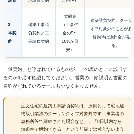
調査
地調査契約
万円〜）
契約金
建築請負契約。クーリ
3.
建築工事請
（工事代
オフ対象外のことが多
本契
負契約／工
金の5〜
解約時は違約金が発
約
事請負契約
10%が目
る。
安）
「仮契約」と呼ばれているものが、上の表のどこに該当す
るのかを必ず確認してください。営業の口頭説明と書面の
名称がずれているケースも少なくありません。
注文住宅の建築工事請負契約は、原則として宅地建
物取引業法のクーリングオフ対象外です（事業者の
事務所等で締結された場合など）。「8日以内なら
無条件で解約できる」という前提では考えないよう