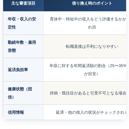
主な審査項目
借り換え時のポイント
年収・収入の安
育休中・時短中の収入をどう評価するかが
定性
れ目
勤続年数・雇用
転職直後は不利になりやすい
形態
年収に対する年間返済額の割合（25〜35%
返済負担率
が目安）
健康状態（団
持病・既往症があると引受不可となる場合
信）
信用情報
延滞・他の借入の状況がチェックされる