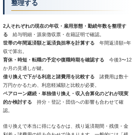
整理する
2人それぞれの現在の年収・雇用形態・勤続年数を整理す
る
給与明細・源泉徴収票・在籍証明で確認。
世帯の年間返済額と返済負担率を計算する
年間返済額÷年
収で算出。
育休・時短・転職の予定や復職時期を確認する
今後3〜12
か月の見通しが鍵。
借り換えで下がる利息と諸費用を比較する
諸費用は数十
万円かかるため、利息軽減額と比較が必要。
ペアローン継続・単独借り換え・収入合算化のどれが現実
的か検討する
持分・登記・団信への影響も合わせて確
認。
借り換えで本当に得になるかは、残り返済期間・残債・金
利差・諸費用の組み合わせで決まります。一般的には「残