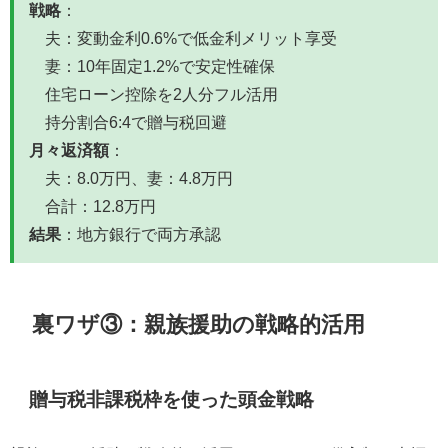
戦略
：
夫：変動金利0.6%で低金利メリット享受
妻：10年固定1.2%で安定性確保
住宅ローン控除を2人分フル活用
持分割合6:4で贈与税回避
月々返済額
：
夫：8.0万円、妻：4.8万円
合計：12.8万円
結果
：地方銀行で両方承認
裏ワザ③：親族援助の戦略的活用
贈与税非課税枠を使った頭金戦略