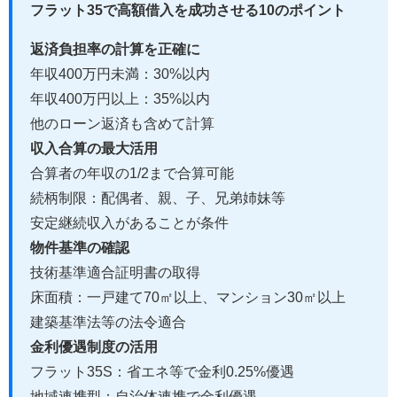
フラット35で高額借入を成功させる10のポイント
返済負担率の計算を正確に
年収400万円未満：30%以内
年収400万円以上：35%以内
他のローン返済も含めて計算
収入合算の最大活用
合算者の年収の1/2まで合算可能
続柄制限：配偶者、親、子、兄弟姉妹等
安定継続収入があることが条件
物件基準の確認
技術基準適合証明書の取得
床面積：一戸建て70㎡以上、マンション30㎡以上
建築基準法等の法令適合
金利優遇制度の活用
フラット35S：省エネ等で金利0.25%優遇
地域連携型：自治体連携で金利優遇