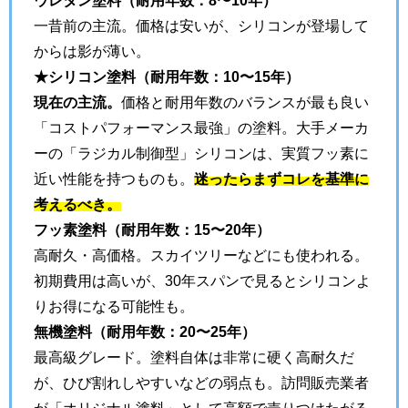
一昔前の主流。価格は安いが、シリコンが登場して
からは影が薄い。
★シリコン塗料（耐用年数：10〜15年）
現在の主流。
価格と耐用年数のバランスが最も良い
「コストパフォーマンス最強」の塗料。大手メーカ
ーの「ラジカル制御型」シリコンは、実質フッ素に
近い性能を持つものも。
迷ったらまずコレを基準に
考えるべき。
フッ素塗料（耐用年数：15〜20年）
高耐久・高価格。スカイツリーなどにも使われる。
初期費用は高いが、30年スパンで見るとシリコンよ
りお得になる可能性も。
無機塗料（耐用年数：20〜25年）
最高級グレード。塗料自体は非常に硬く高耐久だ
が、ひび割れしやすいなどの弱点も。訪問販売業者
が「オリジナル塗料」として高額で売りつけたがる