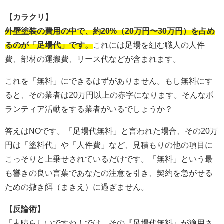
【カラクリ】
外壁塗装の費用の中で、約20%（20万円〜30万円）を占め
るのが「足場代」です。
これには足場を組む職人の人件
費、部材の運搬費、リース代などが含まれます。
これを「無料」にできるはずがありません。もし無料にす
ると、その業者は20万円以上の赤字になります。そんなボ
ランティア活動をする業者がいるでしょうか？
答えはNOです。「足場代無料」と言われた場合、その20万
円は「塗料代」や「人件費」など、見積もりの他の項目に
こっそりと上乗せされているだけです。「無料」という最
も響きの良い言葉であなたの注意を引き、契約を急がせる
ための撒き餌（まきえ）に過ぎません。
【反論術】
「素晴らしいですね！では、その『足場代無料』が適用さ