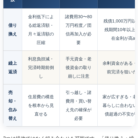
金利低下によ
諸費用30〜80
残債1,000万円以
借り
る総返済額・
万円程度／団
残期間10年以上
換え
月々返済額の
信再加入が必
在金利が高め
圧縮
要
利息負担減・
手元資金・老
繰上
余剰資金がある・
完済時期前倒
後資金の取り
返済
前完済を狙いた
し
崩しに注意
売
引っ越し・諸
住居費の構造
家が広すぎる・老
却・
費用・買い替
を根本から見
暮らしに合わない
住み
え先の確保が
直せる
債超過の不安が
替え
必要