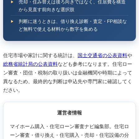
売却・住み替えは後ろ向きではなく、住居費を構造
から見直す前向きな選択肢
判断に迷うときは、借り換え診断・査定・FP相談な
ど無料で使える材料から数字を集める
住宅市場や家計に関する統計は、
国土交通省の公表資料
や
総務省統計局の公表資料
なども参考になります。住宅ロー
ン審査・団信・税制の取り扱いは金融機関や時期によって
異なるため、最終的な判断は申込先や専門家に確認してく
ださい。
運営者情報
マイホーム購入・住宅ローン審査ナビ編集部。住宅ロ
ーン審査・借り換え・住宅購入・売却・住宅設備の分