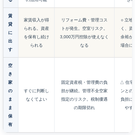
賃
家賃収入が得
リフォーム費・管理コス
○ 立地
貸
られる。資産
トが発生。空室リスク。
く、資
に
を保有し続け
3,000万円控除が使えなく
余裕が
出
られる
なる
場合に
す
空
き
家
固定資産税・管理費の負
△ 住宅
の
すぐに判断し
担が継続。管理不全空家
ンとの
ま
なくてよい
指定のリスク。税制優遇
負担に
ま
の期限切れ
やす
保
有