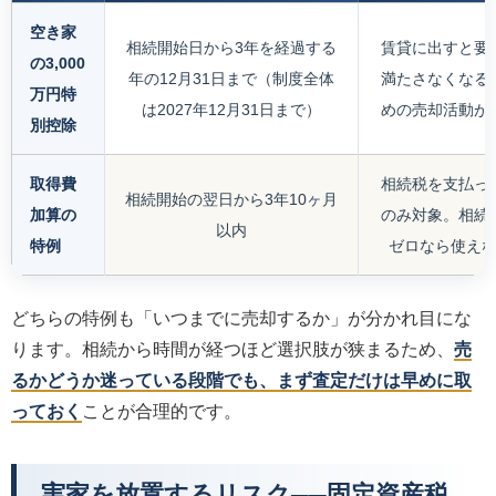
空き家
相続開始日から3年を経過する
賃貸に出すと要
の3,000
年の12月31日まで（制度全体
満たさなくなる
万円特
は2027年12月31日まで）
めの売却活動が
別控除
取得費
相続税を支払っ
相続開始の翌日から3年10ヶ月
加算の
のみ対象。相続
以内
特例
ゼロなら使え
どちらの特例も「いつまでに売却するか」が分かれ目にな
ります。相続から時間が経つほど選択肢が狭まるため、
売
るかどうか迷っている段階でも、まず査定だけは早めに取
っておく
ことが合理的です。
実家を放置するリスク──固定資産税