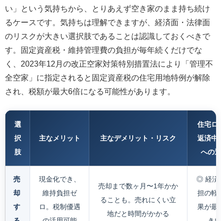
い」という気持ちから、とりあえず空き家のまま持ち続け
るケースです。気持ちは理解できますが、経済面・法律面
のリスクが大きい選択肢であることは認識しておくべきで
す。固定資産税・維持管理費の負担が毎年続くだけでな
く、2023年12月の改正空家対策特別措置法により「管理不
全空家」に指定されると固定資産税の住宅用地特例が解除
され、税額が最大6倍になる可能性があります。
選
住宅ロ
択
主なメリット
主なデメリット・リスク
返済中
肢
への
売
現金化でき、
◎ 経済
売却まで数ヶ月〜1年かか
却
維持負担ゼ
担の軽
ることも。売れにくい立
す
ロ。税制優遇
果が最
地だと時間がかかる
る
の活用可能
き