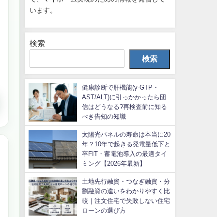
います。
検索
検索
健康診断で肝機能(γ-GTP・
AST/ALT)に引っかかったら団
信はどうなる?再検査前に知る
べき告知の知識
太陽光パネルの寿命は本当に20
年？10年で起きる発電量低下と
卒FIT・蓄電池導入の最適タイ
ミング【2026年最新】
土地先行融資・つなぎ融資・分
割融資の違いをわかりやすく比
較｜注文住宅で失敗しない住宅
ローンの選び方