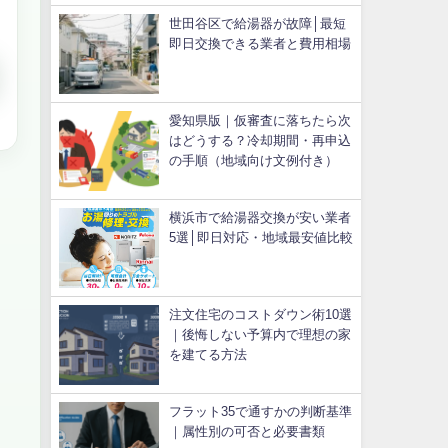
世田谷区で給湯器が故障│最短
即日交換できる業者と費用相場
愛知県版｜仮審査に落ちたら次
はどうする？冷却期間・再申込
の手順（地域向け文例付き）
横浜市で給湯器交換が安い業者
5選│即日対応・地域最安値比較
注文住宅のコストダウン術10選
｜後悔しない予算内で理想の家
を建てる方法
フラット35で通すかの判断基準
｜属性別の可否と必要書類