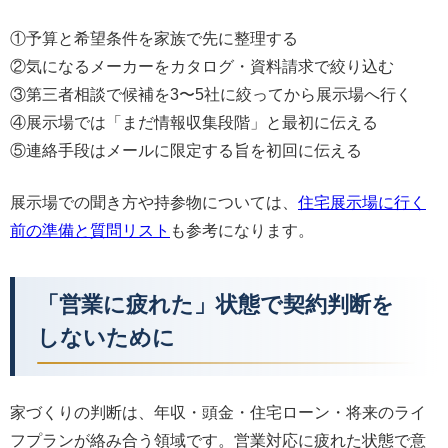
①予算と希望条件を家族で先に整理する
②気になるメーカーをカタログ・資料請求で絞り込む
③第三者相談で候補を3〜5社に絞ってから展示場へ行く
④展示場では「まだ情報収集段階」と最初に伝える
⑤連絡手段はメールに限定する旨を初回に伝える
展示場での聞き方や持参物については、
住宅展示場に行く
前の準備と質問リスト
も参考になります。
「営業に疲れた」状態で契約判断を
しないために
家づくりの判断は、年収・頭金・住宅ローン・将来のライ
フプランが絡み合う領域です。営業対応に疲れた状態で意