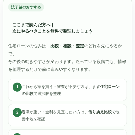
読了後のおすすめ
ここまで読んだ方へ｜
次にやるべきことを無料で整理しましょう
住宅ローンの悩みは、
比較
・
相談
・
査定
のどれを先にやるか
で、
その後の動きやすさが変わります。迷っている段階でも、情報
を整理するだけで前に進みやすくなります。
これから家を買う・審査が不安な方は、まず
住宅ローン
1
の比較
で選択肢を整理
返済が重い・金利を見直したい方は、
借り換え比較
で改
2
善余地を確認