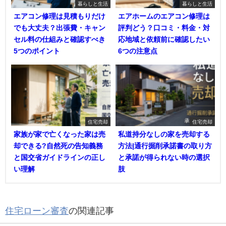
暮らしと生活
暮らしと生活
エアコン修理は見積もりだけ
エアホームのエアコン修理は
でも大丈夫？出張費・キャン
評判どう？口コミ・料金・対
セル料の仕組みと確認すべき
応地域と依頼前に確認したい
5つのポイント
6つの注意点
住宅売却
住宅売却
家族が家で亡くなった家は売
私道持分なしの家を売却する
却できる?自然死の告知義務
方法|通行掘削承諾書の取り方
と国交省ガイドラインの正し
と承諾が得られない時の選択
い理解
肢
住宅ローン審査
の関連記事