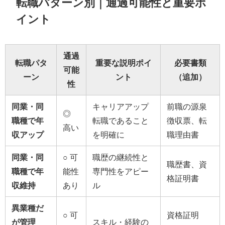
転職パターン別｜通過可能性と重要ポ
イント
通過
転職パタ
重要な説明ポイ
必要書類
可能
ーン
ント
（追加）
性
同業・同
キャリアアップ
前職の源泉
◎
職種で年
転職であること
徴収票、転
高い
収アップ
を明確に
職理由書
同業・同
○ 可
職歴の継続性と
職歴書、資
職種で年
能性
専門性をアピー
格証明書
収維持
あり
ル
異業種だ
○ 可
資格証明
が管理
スキル・経験の