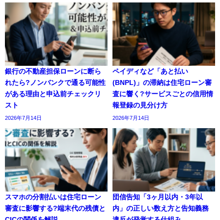
銀行の不動産担保ローンに断ら
ペイディなど「あと払い
れたら?ノンバンクで通る可能性
(BNPL)」の滞納は住宅ローン審
がある理由と申込前チェックリ
査に響く?サービスごとの信用情
スト
報登録の見分け方
2026年7月14日
2026年7月14日
スマホの分割払いは住宅ローン
団信告知「3ヶ月以内・3年以
審査に影響する?端末代の残債と
内」の正しい数え方と告知義務
CICの関係を解説
違反が発覚する仕組み