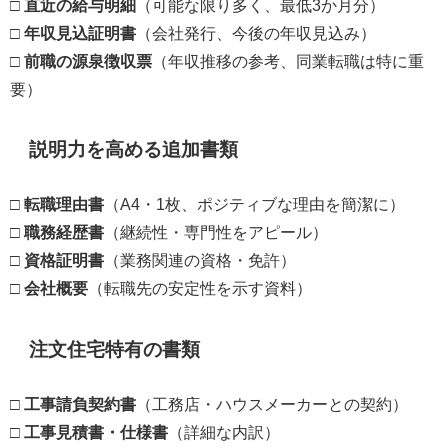
□
直近の給与明細
（可能な限り多く、最低3か月分）
□
年収見込証明書
（会社発行、今後の年収見込み）
□
前職の源泉徴収票
（年収推移の参考、同業転職は特に重
要）
説明力を高める追加書類
□
転職理由書
（A4・1枚、ポジティブな理由を簡潔に）
□
職務経歴書
（継続性・専門性をアピール）
□
資格証明書
（業務関連の資格・免許）
□
会社概要
（転職先の安定性を示す資料）
注文住宅特有の書類
□
工事請負契約書
（工務店・ハウスメーカーとの契約）
□
工事見積書・仕様書
（詳細な内訳）