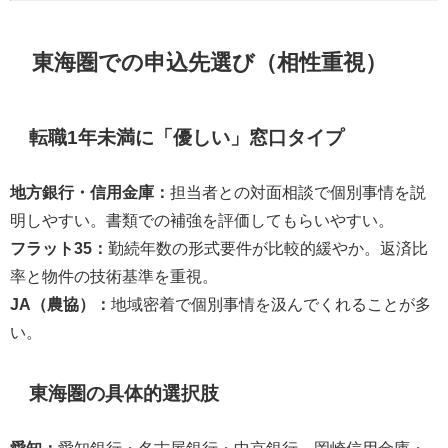
東海圏での申込先選び（相性重視）
転職1年未満に「優しい」窓口タイプ
地方銀行・信用金庫：
担当者との対面相談で個別事情を説
明しやすい。書類での補強を評価してもらいやすい。
フラット35：
勤続年数の形式要件が比較的緩やか。返済比
率と物件の技術基準を重視。
JA（農協）：
地域密着で個別事情を汲んでくれることが多
い。
東海圏の具体的選択肢
愛知：
愛知銀行・名古屋銀行・中京銀行、岡崎信用金庫・