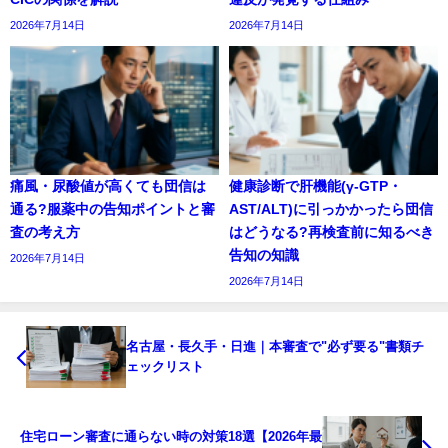
2026年7月14日
2026年7月14日
痛風・尿酸値が高くても団信は
健康診断で肝機能(γ-GTP・
通る?服薬中の告知ポイントと審
AST/ALT)に引っかかったら団信
査の考え方
はどうなる?再検査前に知るべき
告知の知識
2026年7月14日
2026年7月14日
名古屋・長久手・日進｜本審査で"必ず要る"書類チ
ェックリスト
住宅ローン審査に通らない時の対策18選【2026年最