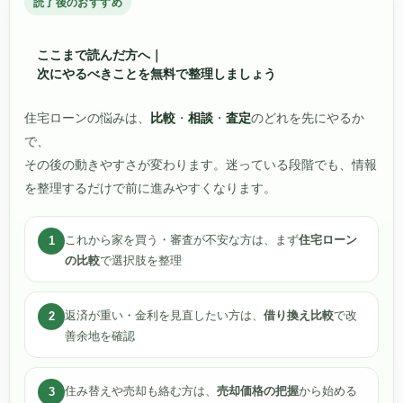
読了後のおすすめ
ここまで読んだ方へ｜
次にやるべきことを無料で整理しましょう
住宅ローンの悩みは、
比較
・
相談
・
査定
のどれを先にやるか
で、
その後の動きやすさが変わります。迷っている段階でも、情報
を整理するだけで前に進みやすくなります。
これから家を買う・審査が不安な方は、まず
住宅ローン
1
の比較
で選択肢を整理
返済が重い・金利を見直したい方は、
借り換え比較
で改
2
善余地を確認
住み替えや売却も絡む方は、
売却価格の把握
から始める
3