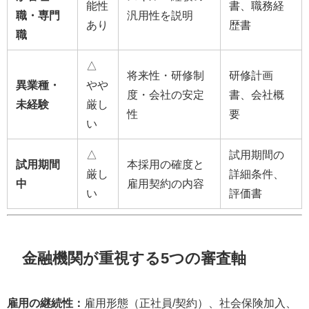
能性
書、職務経
職・専門
汎用性を説明
あり
歴書
職
△
将来性・研修制
研修計画
異業種・
やや
度・会社の安定
書、会社概
未経験
厳し
性
要
い
△
試用期間の
試用期間
本採用の確度と
厳し
詳細条件、
中
雇用契約の内容
い
評価書
金融機関が重視する5つの審査軸
雇用の継続性：
雇用形態（正社員/契約）、社会保険加入、