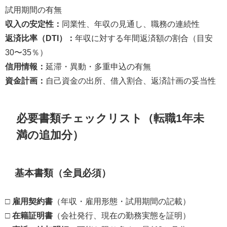
試用期間の有無
収入の安定性：
同業性、年収の見通し、職務の連続性
返済比率（DTI）：
年収に対する年間返済額の割合（目安
30〜35％）
信用情報：
延滞・異動・多重申込の有無
資金計画：
自己資金の出所、借入割合、返済計画の妥当性
必要書類チェックリスト（転職1年未
満の追加分）
基本書類（全員必須）
□
雇用契約書
（年収・雇用形態・試用期間の記載）
□
在籍証明書
（会社発行、現在の勤務実態を証明）