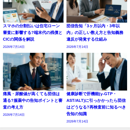
スマホの分割払いは住宅ローン
団信告知「3ヶ月以内・3年以
審査に影響する?端末代の残債と
内」の正しい数え方と告知義務
CICの関係を解説
違反が発覚する仕組み
2026年7月14日
2026年7月14日
痛風・尿酸値が高くても団信は
健康診断で肝機能(γ-GTP・
通る?服薬中の告知ポイントと審
AST/ALT)に引っかかったら団信
査の考え方
はどうなる?再検査前に知るべき
告知の知識
2026年7月14日
2026年7月14日