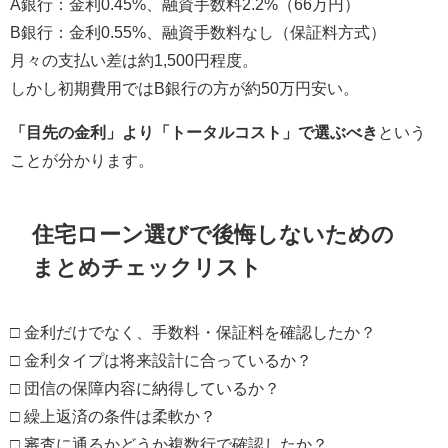
A銀行：金利0.45%、融資手数料2.2%（66万円）
B銀行：金利0.55%、融資手数料なし（保証料方式）
月々の支払い差は約1,500円程度。
しかし初期費用ではB銀行の方が約50万円安い。
「目先の金利」より「トータルコスト」で選ぶべき
という
ことが分かります。
住宅ローン選びで後悔しないための
まとめチェックリスト
□ 金利だけでなく、手数料・保証料を確認したか？
□ 金利タイプは将来設計に合っているか？
□ 団信の保障内容に納得しているか？
□ 繰上返済の条件は柔軟か？
□ 審査に通るかどうか複数行で確認したか？