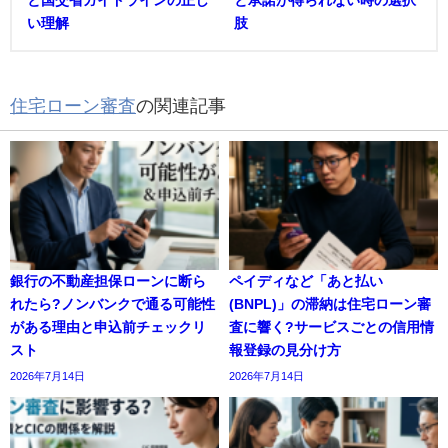
と国交省ガイドラインの正し
と承諾が得られない時の選択
い理解
肢
住宅ローン審査
の関連記事
銀行の不動産担保ローンに断ら
ペイディなど「あと払い
れたら?ノンバンクで通る可能性
(BNPL)」の滞納は住宅ローン審
がある理由と申込前チェックリ
査に響く?サービスごとの信用情
スト
報登録の見分け方
2026年7月14日
2026年7月14日