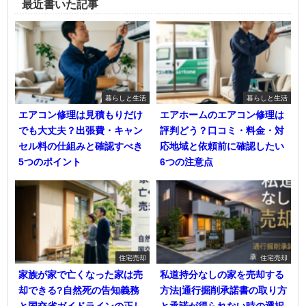
最近書いた記事
暮らしと生活
暮らしと生活
エアコン修理は見積もりだけ
エアホームのエアコン修理は
でも大丈夫？出張費・キャン
評判どう？口コミ・料金・対
セル料の仕組みと確認すべき
応地域と依頼前に確認したい
5つのポイント
6つの注意点
住宅売却
住宅売却
家族が家で亡くなった家は売
私道持分なしの家を売却する
却できる?自然死の告知義務
方法|通行掘削承諾書の取り方