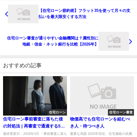
【住宅ローン節約術】フラット35を使って月々の支
払いを最大限安くする方法
住宅ローン審査が通りやすい金融機関は？属性別に
地銀・信金・ネット銀行を比較【2026年】
おすすめの記事
住宅ローン
住宅ローン審査
住宅ローン事前審査に落ちた後
物価高でも住宅ローンを組むべ
の対処法 | 再審査で通過する5つ
き人・待つべき人
のポイント【2026年最新】
最終更新日：2026年4月 「事前審査に落ち
重要な局面 2025年現在、住宅価格の高騰