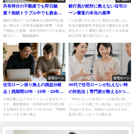
共有持分の不動産でも即日融
銀行員が絶対に教えない住宅ロ
資？相続トラブル中でも資金調
ーン審査の本当の基準
達できる唯一の方法
相続で揉めている不動産が1,000万円の資
この記事でわかること 銀行が公表しない
金に変わる！共有持分融資の衝撃 「兄弟
本当の審査基準 年収以外で重視される意
で相続した実家、自分の持分だけでお金を
外なポイント 審査に通りやすくなる具体
借りたい」「離婚協議中...
的な対策 銀行員が口にしな...
住宅ローン
住宅ローン
住宅ローン借り換えの損益分岐
40代で住宅ローンが払えない時
点｜残期間10年・15年・20年で
の対処法｜専門家が教える5つの
得する条件をシミュレーション
選択肢
※本記事にはプロモーションが含まれてい
「40代になって住宅ローンの返済が苦し
ます。最終更新日：2026年5月7日 借り換
い」——そう感じているのは、あなただけ
えを検討すると必ずぶつかるのが「手数料
ではありません。結論からお伝えすると、
を払ってまで借り換え...
返済が苦しくなっても取れる...