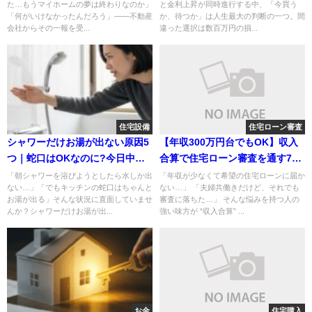
た…もうマイホームの夢は終わりなのか」
と金利上昇が同時進行する中、「今買う
「何がいけなかったんだろう」——不動産
か、待つか」は人生最大の判断の一つ。間
会社からその一報を受...
違った選択は数百万円の損...
住宅設備
住宅ローン審査
シャワーだけお湯が出ない原因5
【年収300万円台でもOK】収入
つ｜蛇口はOKなのに?今日中に
合算で住宅ローン審査を通す7つ
直す方法【当日対応】
のコツ｜借入可能額が一気に増
「朝シャワーを浴びようとしたら水しか出
「年収が少なくて希望の住宅ローンに届か
ない…」「でもキッチンの蛇口はちゃんと
ない…」 「夫婦共働きだけど、それでも
える
お湯が出る」そんな状況に直面していませ
審査に落ちた…」 そんな悩みを持つ人の
んか？シャワーだけお湯が出...
強い味方が “収入合算” ...
お金
住宅購入