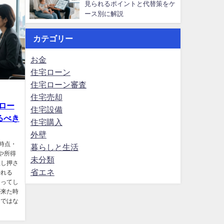
見られるポイントと代替策をケ
ース別に解説
カテゴリー
お金
住宅ローン
住宅ローン審査
住宅売却
ロー
住宅設備
るべき
住宅購入
外壁
開時点・
暮らしと生活
や所得
未分類
差し押さ
省エネ
かれる
なってし
が来た時
けではな