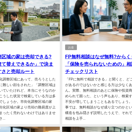
お金
整区域の家は売却できる?
FP無料相談はなぜ無料?からく
建て替えできるか」で決ま
「保険を売られないための」相
すさと売却ルート
チェックリスト
化調整区域にあって、売ろうとした
「FPに無料で相談できる」と聞くと、ど
に難しい顔をされた」「調整区域は
があるのではないかと感じる方は少なく
いていたけれど、本当にそうなのか
ん。実際、無料相談のあとに保険や投資
こうした状況で検索している方は多
められて困った、という声もあり、検索
でしょうか。市街化調整区域の家
不安が増してしまうこともあるでしょう
街化区域の家より売却の難易度が上
事では、無料相談がなぜ成り立つのかと
まったく売れないわけではありませ
構造を包み隠さず説明したうえで、それ
..
相談を上手...