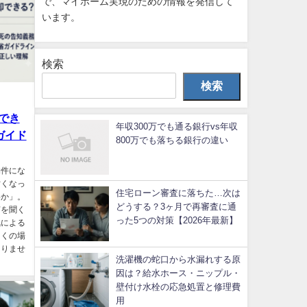
で、マイホーム実現のための情報を発信して
います。
検索
検索
でき
年収300万でも通る銀行vs年収
ガイド
800万でも落ちる銀行の違い
物件にな
亡くなっ
住宅ローン審査に落ちた…次は
いか」。
どうする？3ヶ月で再審査に通
声を聞く
った5つの対策【2026年最新】
気による
多くの場
ありませ
洗濯機の蛇口から水漏れする原
因は？給水ホース・ニップル・
壁付け水栓の応急処置と修理費
用