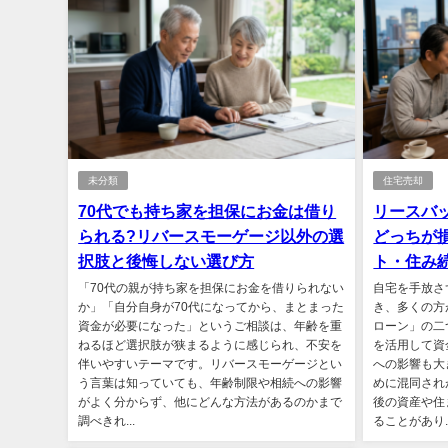
未分類
住宅売却
70代でも持ち家を担保にお金は借り
リースバ
られる?リバースモーゲージ以外の選
どっちが
択肢と後悔しない選び方
ト・住み
「70代の親が持ち家を担保にお金を借りられない
自宅を手放さ
か」「自分自身が70代になってから、まとまった
き、多くの方
資金が必要になった」というご相談は、年齢を重
ローン」の二
ねるほど選択肢が狭まるように感じられ、不安を
を活用して資
伴いやすいテーマです。リバースモーゲージとい
への影響も大
う言葉は知っていても、年齢制限や相続への影響
めに混同され
がよく分からず、他にどんな方法があるのかまで
後の資産や住
調べきれ...
ることがあり..