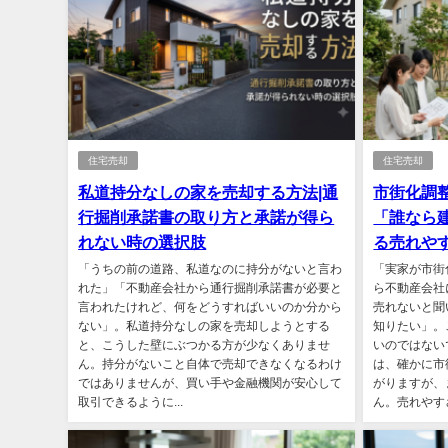
住宅売却
住宅売却
私道持分なしの家を売却する方法|通
市街化調
行掘削承諾書の取り方と承諾が得ら
「誰なら
れない時の選択肢
る売れや
「うちの前の道路、私道なのに持分がないと言わ
「実家が市街
れた」「不動産会社から通行掘削承諾書が必要と
ら不動産会社
言われたけれど、何をどうすればいいのか分から
売れないと聞
ない」。私道持分なしの家を売却しようとする
知りたい」。
と、こうした壁にぶつかる方が少なくありませ
いのではない
ん。持分がないこと自体で売却できなくなるわけ
は、確かに市
ではありませんが、買い手や金融機関が安心して
がりますが、
取引できるように...
ん。売れやすさ.