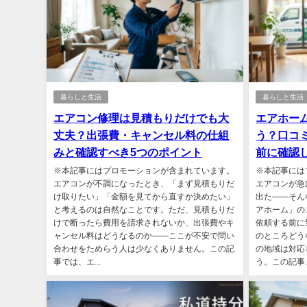
暮らしと生活
暮らしと生活
エアコン修理は見積もりだけでも大
エアホー
丈夫？出張費・キャンセル料の仕組
う？口コ
みと確認すべき5つのポイント
前に確認
※本記事にはプロモーションが含まれています。
※本記事には
エアコンが不調になったとき、「まず見積もりだ
エアコンが急
け取りたい」「金額を見てから直すか決めたい」
出た——そん
と考えるのは自然なことです。ただ、見積もりだ
アホーム」の
けで断ったら費用を請求されないか、出張費やキ
依頼する前に
ャンセル料はどうなるのか——ここが不安で問い
のところどう
合わせをためらう人は少なくありません。この記
の地域は対応
事では、エ...
う。この記事..