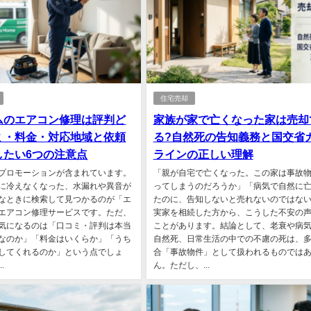
住宅売却
ムのエアコン修理は評判ど
家族が家で亡くなった家は売却
ミ・料金・対応地域と依頼
る?自然死の告知義務と国交省
したい6つの注意点
ラインの正しい理解
プロモーションが含まれています。
「親が自宅で亡くなった。この家は事故
に冷えなくなった、水漏れや異音が
ってしまうのだろうか」「病気で自然に
なときに検索して見つかるのが「エ
たのに、告知しないと売れないのではな
エアコン修理サービスです。ただ、
実家を相続した方から、こうした不安の
気になるのは「口コミ・評判は本当
ことがあります。結論として、老衰や病
なのか」「料金はいくらか」「うち
自然死、日常生活の中での不慮の死は、
してくれるのか」という点でしょ
合「事故物件」として扱われるものでは
.
ん。ただし、...