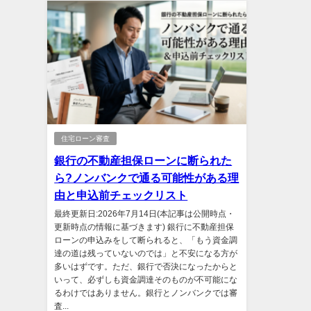
住宅ローン審査
銀行の不動産担保ローンに断られた
ら?ノンバンクで通る可能性がある理
由と申込前チェックリスト
最終更新日:2026年7月14日(本記事は公開時点・
更新時点の情報に基づきます) 銀行に不動産担保
ローンの申込みをして断られると、「もう資金調
達の道は残っていないのでは」と不安になる方が
多いはずです。ただ、銀行で否決になったからと
いって、必ずしも資金調達そのものが不可能にな
るわけではありません。銀行とノンバンクでは審
査...