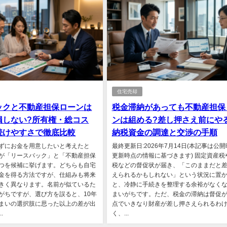
住宅売却
ックと不動産担保ローンは
税金滞納があっても不動産担保
損しない?所有権・総コス
ンは組める?差し押さえ前にや
続けやすさで徹底比較
納税資金の調達と交渉の手順
ずにお金を用意したいと考えたと
最終更新日:2026年7月14日(本記事は公
が「リースバック」と「不動産担保
更新時点の情報に基づきます) 固定資産税
つを候補に挙げます。どちらも自宅
税などの督促状が届き、「このままだと
金を得る方法ですが、仕組みも将来
えられるかもしれない」という状況に置
きく異なります。名前が似ているた
と、冷静に手続きを整理する余裕がなく
がちですが、選び方を誤ると、10年
まいがちです。ただ、税金の滞納は督促
まいの選択肢に思った以上の差が出
点でいきなり財産が差し押さえられるわ
.
く、...