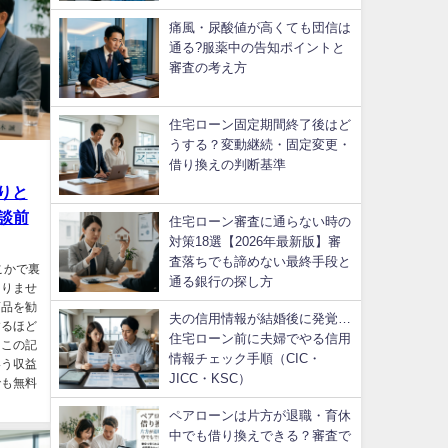
痛風・尿酸値が高くても団信は
通る?服薬中の告知ポイントと
審査の考え方
住宅ローン固定期間終了後はど
うする？変動継続・固定変更・
借り換えの判断基準
りと
談前
住宅ローン審査に通らない時の
対策18選【2026年最新版】審
査落ちでも諦めない最終手段と
こかで裏
通る銀行の探し方
ありませ
商品を勧
夫の信用情報が結婚後に発覚…
するほど
住宅ローン前に夫婦でやる信用
。この記
情報チェック手順（CIC・
いう収益
JICC・KSC）
でも無料
ペアローンは片方が退職・育休
中でも借り換えできる？審査で