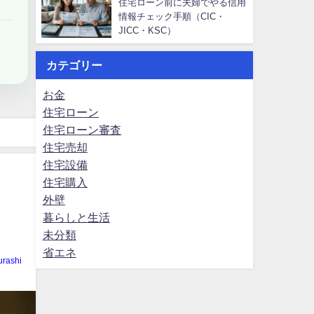
住宅ローン前に夫婦でやる信用
情報チェック手順（CIC・
JICC・KSC）
カテゴリー
お金
住宅ローン
住宅ローン審査
住宅売却
住宅設備
住宅購入
外壁
暮らしと生活
未分類
省エネ
rashi