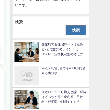
います。
検索
検索
糖尿病でも住宅ローンは組め
る?団信告知のポイントと
HbA1c・治療状況別の考え方
年収300万円台でも4000万円借
りる裏ワザ
住宅ローン借り換えと繰上返済
はどっちが得？金利差・手数
料・残期間で判断する方法