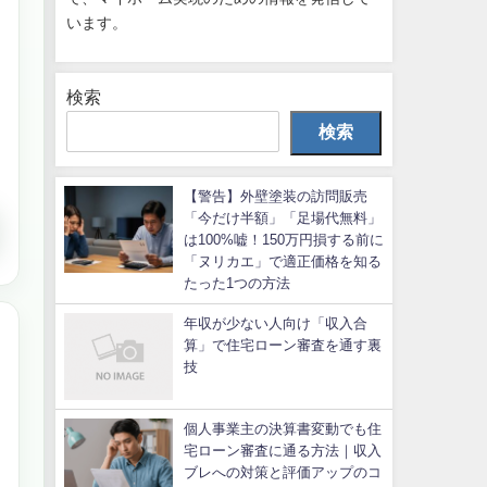
います。
検索
検索
【警告】外壁塗装の訪問販売
「今だけ半額」「足場代無料」
は100%嘘！150万円損する前に
「ヌリカエ」で適正価格を知る
たった1つの方法
年収が少ない人向け「収入合
算」で住宅ローン審査を通す裏
技
個人事業主の決算書変動でも住
宅ローン審査に通る方法｜収入
ブレへの対策と評価アップのコ