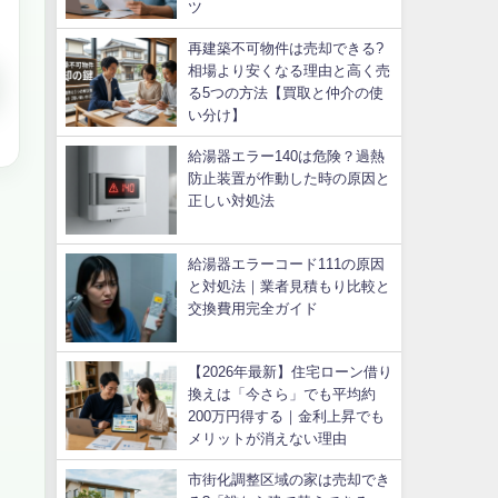
ツ
再建築不可物件は売却できる?
相場より安くなる理由と高く売
る5つの方法【買取と仲介の使
い分け】
給湯器エラー140は危険？過熱
防止装置が作動した時の原因と
正しい対処法
給湯器エラーコード111の原因
と対処法｜業者見積もり比較と
交換費用完全ガイド
【2026年最新】住宅ローン借り
換えは「今さら」でも平均約
200万円得する｜金利上昇でも
メリットが消えない理由
市街化調整区域の家は売却でき