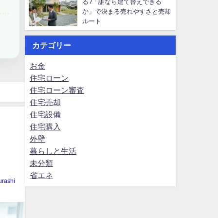
る?「誰なら建て替えできる
か」で決まる売れやすさと売却
ルート
カテゴリー
お金
住宅ローン
住宅ローン審査
住宅売却
住宅設備
住宅購入
外壁
暮らしと生活
未分類
省エネ
rashi