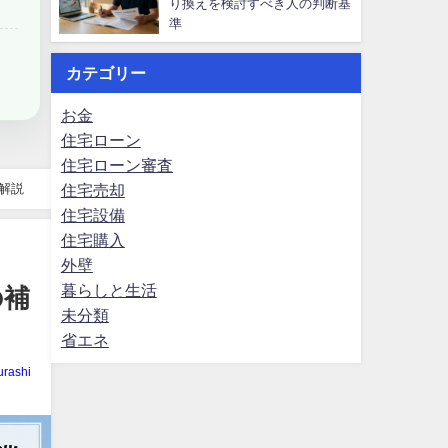
り換えを検討すべき人の判断基
準
カテゴリー
お金
住宅ローン
住宅ローン審査
解説
住宅売却
住宅設備
住宅購入
外壁
暮らしと生活
の補
未分類
省エネ
rashi