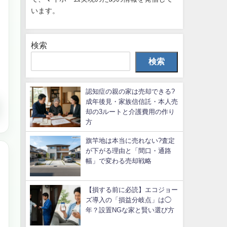
います。
検索
検索
認知症の親の家は売却できる?
成年後見・家族信信託・本人売
却の3ルートと介護費用の作り
方
旗竿地は本当に売れない?査定
が下がる理由と「間口・通路
幅」で変わる売却戦略
【損する前に必読】エコジョー
ズ導入の「損益分岐点」は◯
年？設置NGな家と賢い選び方