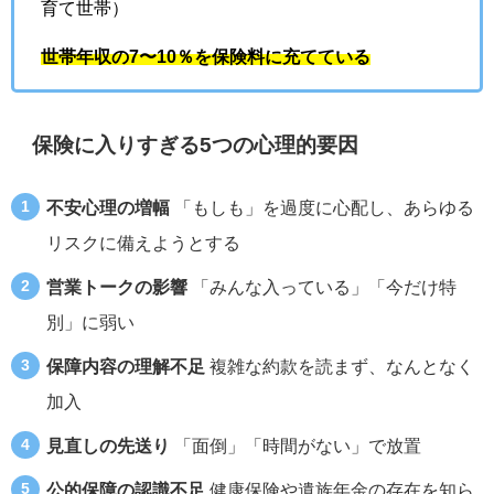
育て世帯）
世帯年収の7〜10％を保険料に充てている
保険に入りすぎる5つの心理的要因
不安心理の増幅
「もしも」を過度に心配し、あらゆる
リスクに備えようとする
営業トークの影響
「みんな入っている」「今だけ特
別」に弱い
保障内容の理解不足
複雑な約款を読まず、なんとなく
加入
見直しの先送り
「面倒」「時間がない」で放置
公的保障の認識不足
健康保険や遺族年金の存在を知ら