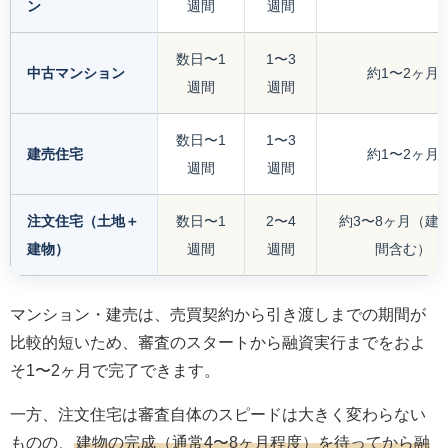
ン
週間
週間
数日〜1
1〜3
中古マンション
約1〜2ヶ月
週間
週間
数日〜1
1〜3
建売住宅
約1〜2ヶ月
週間
週間
注文住宅（土地＋
数日〜1
2〜4
約3〜8ヶ月（建
建物）
週間
週間
間含む）
マンション・建売は、売買契約から引き渡しまでの期間が
比較的短いため、審査のスタートから融資実行までをおよ
そ1〜2ヶ月で完了できます。
一方、注文住宅は審査自体のスピードは大きく変わらない
ものの、
建物の完成（通常4〜8ヶ月程度）を待ってから融