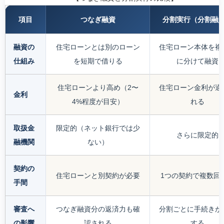
項目
つなぎ融資
分割実行（分割融
融資の
住宅ローンとは別のローン
住宅ローン本体を複
仕組み
を短期で借りる
に分けて融資
住宅ローンより高め（2〜
住宅ローン金利が適
金利
4%程度が目安）
れる
取扱金
限定的（ネット銀行では少
さらに限定的
融機関
ない）
契約の
住宅ローンと別契約が必要
1つの契約で複数回
手間
審査へ
つなぎ融資分の返済力も確
分割ごとに手続きが
の影響
認される
する