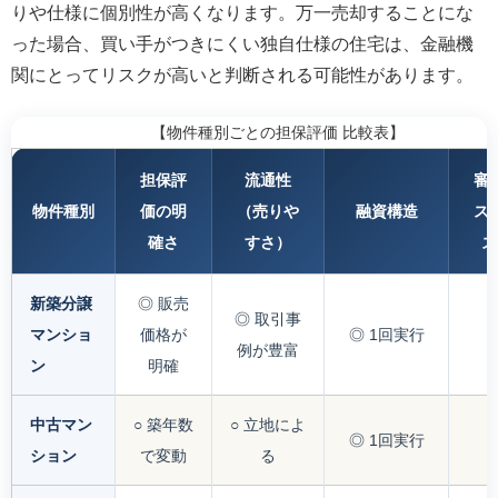
りや仕様に個別性が高くなります。万一売却することにな
った場合、買い手がつきにくい独自仕様の住宅は、金融機
関にとってリスクが高いと判断される可能性があります。
【物件種別ごとの担保評価 比較表】
担保評
流通性
審
物件種別
価の明
（売りや
融資構造
ス
確さ
すさ）
ズ
新築分譲
◎ 販売
◎ 取引事
マンショ
価格が
◎ 1回実行
例が豊富
ン
明確
中古マン
○ 築年数
○ 立地によ
◎ 1回実行
ション
で変動
る