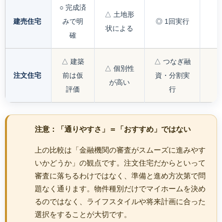
○ 完成済
△ 土地形
建売住宅
みで明
◎ 1回実行
状による
確
△ 建築
△ つなぎ融
△ 個別性
注文住宅
前は仮
資・分割実
が高い
評価
行
注意：「通りやすさ」＝「おすすめ」ではない
上の比較は「金融機関の審査がスムーズに進みやす
いかどうか」の観点です。注文住宅だからといって
審査に落ちるわけではなく、準備と進め方次第で問
題なく通ります。物件種別だけでマイホームを決め
るのではなく、ライフスタイルや将来計画に合った
選択をすることが大切です。