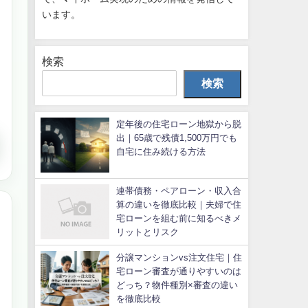
います。
検索
検索
定年後の住宅ローン地獄から脱
出｜65歳で残債1,500万円でも
自宅に住み続ける方法
連帯債務・ペアローン・収入合
算の違いを徹底比較｜夫婦で住
宅ローンを組む前に知るべきメ
リットとリスク
分譲マンションvs注文住宅｜住
宅ローン審査が通りやすいのは
どっち？物件種別×審査の違い
を徹底比較