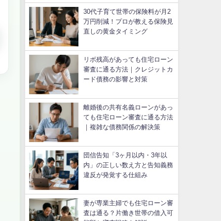
30代子育て世帯の保険料が月2
万円削減！プロが教える保険見
直しの黄金タイミング
リボ残高があっても住宅ローン
審査に通る方法｜クレジットカ
ード債務の影響と対策
離婚後の共有名義ローンがあっ
ても住宅ローン審査に通る方法
｜複雑な債務関係の解決策
団信告知「3ヶ月以内・3年以
内」の正しい数え方と告知義務
違反が発覚する仕組み
妻が専業主婦でも住宅ローン審
査は通る？片働き世帯の借入可