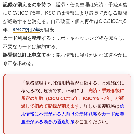
記録が消えるのを待つ
：延滞・任意整理は完済・手続き後
にCIC/JICCで5年、KSCでは情報により最長で異なる期間
が経過すると消える。自己破産・個人再生はCIC/JICCで5
年、
KSCでは7年
が目安。
カード利用を整理する
：リボ・キャッシング枠を減らし、
不要なカードは解約する。
誤登録は訂正申立てを
：開示情報に誤りがあれば速やかに
修正を求める。
「債務整理すれば信用情報が回復する」と短絡的に
考えるのは危険です。正確には、
完済・手続き後に
所定の年数（CIC/JICCで5年、KSCで5〜7年）が経
過して初めて記録が消えます
。詳しい回復戦略は
信
用情報に不安がある人向けの最終戦略
や
カード延滞
履歴がある場合の通過対策
をご覧ください。