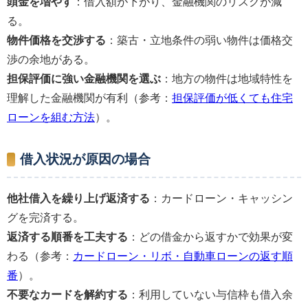
頭金を増やす
：借入額が下がり、金融機関のリスクが減
る。
物件価格を交渉する
：築古・立地条件の弱い物件は価格交
渉の余地がある。
担保評価に強い金融機関を選ぶ
：地方の物件は地域特性を
理解した金融機関が有利（参考：
担保評価が低くても住宅
ローンを組む方法
）。
借入状況が原因の場合
他社借入を繰り上げ返済する
：カードローン・キャッシン
グを完済する。
返済する順番を工夫する
：どの借金から返すかで効果が変
わる（参考：
カードローン・リボ・自動車ローンの返す順
番
）。
不要なカードを解約する
：利用していない与信枠も借入余