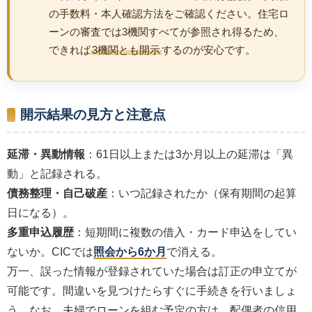
の手数料・本人確認方法をご確認ください。住宅ロ
ーンの審査では3機関すべてが参照され得るため、
できれば
3機関とも開示
するのが安心です。
開示結果の見方と注意点
延滞・異動情報
：61日以上または3か月以上の延滞は「異
動」と記録される。
債務整理・自己破産
：いつ記録されたか（保有期間の起算
日になる）。
多重申込履歴
：短期間に複数の借入・カード申込をしてい
ないか。CICでは
照会から6か月
で消える。
万一、誤った情報が登録されていた場合は訂正の申立てが
可能です。間違いを見つけたらすぐに手続きを行いましょ
う。なお、夫婦でローンを組む予定の方は、配偶者の信用