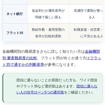
低金利だが属性基準が
高属性で書類が整っ
ネット銀行
明確で厳しい面も
る人
勤続年数・雇用形態の
転職直後・自営業・
フラット35
条件が比較的柔軟
に不安がある人
金融機関別の難易度をさらに詳しく知りたい方は
金融機関
別 審査難易度の比較
、フラット35が向くか迷う方は
フラッ
ト35で通すかの判断基準
が参考になります。
団信に通らないことが原因だった方も、ワイド団信
やフラット35など選択肢はあります。
団信に通らな
い人の住宅ローン5つの選択肢
をご確認ください。