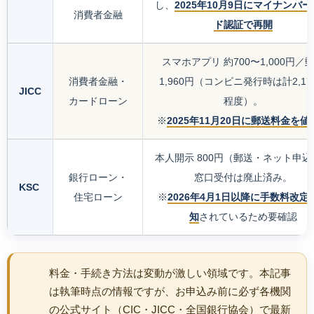
し、
2025年10月9日にマイナンバ
消費者金融
ド認証で再開
スマホアプリ 約700〜1,000円／
消費者金融・
1,960円（コンビニ発行時は計2,17
JICC
カードローン
程度）。
※
2025年11月20日に郵送料金を値
本人開示 800円（郵送・ネット申込
銀行ローン・
窓口受付は廃止済み。
KSC
住宅ローン
※
2026年4月1日以降に手数料改定
知
されているため要確認
料金・手続き方法は変動が激しい領域です。本記事
は執筆時点の情報ですが、お申込み前に必ず各機関
の公式サイト（CIC・JICC・全国銀行協会）で最新